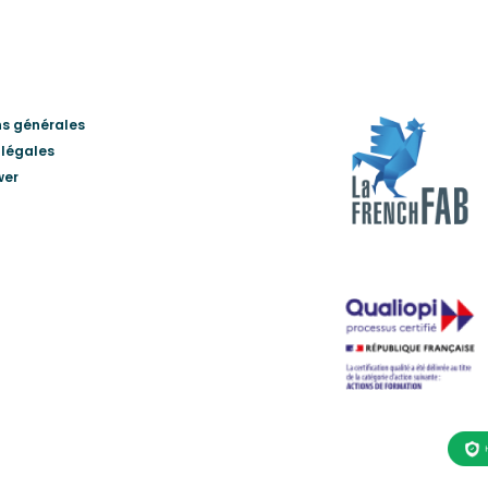
ns générales
 légales
wer